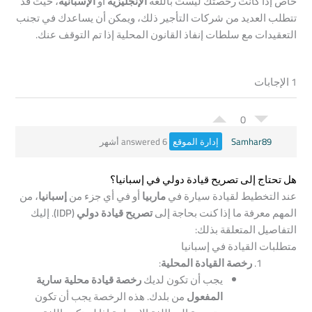
خاص إذا كانت رخصتك ليست باللغة
الإنجليزية
أو
الإسبانية
، حيث قد
تتطلب العديد من شركات التأجير ذلك، ويمكن أن يساعدك في تجنب
التعقيدات مع سلطات إنفاذ القانون المحلية إذا تم التوقف عنك.
1 الإجابات
0
Samhar89
إدارة الموقع
answered 6 أشهر
هل تحتاج إلى تصريح قيادة دولي في إسبانيا؟
عند التخطيط لقيادة سيارة في
ماربيا
أو في أي جزء من
إسبانيا
، من
المهم معرفة ما إذا كنت بحاجة إلى
تصريح قيادة دولي (IDP)
. إليك
التفاصيل المتعلقة بذلك:
متطلبات القيادة في إسبانيا
رخصة القيادة المحلية
:
يجب أن تكون لديك
رخصة قيادة محلية سارية
المفعول
من بلدك. هذه الرخصة يجب أن تكون