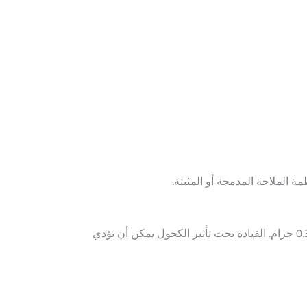
ة الملاحة المدمجة أو المثبتة.
: 0.5 جرام لكل لتر. بالنسبة للسائقين المبتدئين أو المحترفين، يكون الحد أقل عند 0.3 جرام. القيادة تحت تأثير الكحول يمكن أن تؤدي