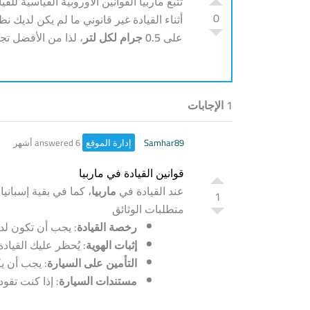
تتبع ماربيا القوانين الأوروبية القياسية لل
0
أثناء القيادة غير قانوني ما لم يكن لدي
على
0.5 جرام لكل لتر
، لذا من الأفضل تج
1 الإجابات
Samhar89
إدارة الموقع
answered 6 أشهر
قوانين القيادة في ماربيا
عند القيادة في
ماربيا
، كما في بقية إسباني
1
متطلبات الوثائق
رخصة القيادة
: يجب أن تكون لد
إثبات الهوية
: يُحظر عليك القيادة
التأمين على السيارة
: يجب أن ي
مستندات السيارة
: إذا كنت تقو