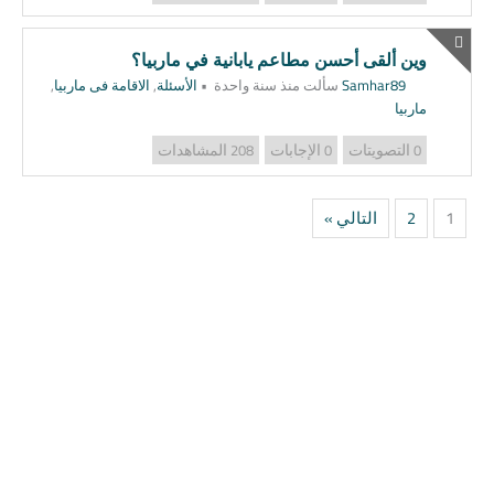
وين ألقى أحسن مطاعم يابانية في ماربيا؟
Samhar89
سألت منذ سنة واحدة
•
الأسئلة
,
الاقامة فى ماربيا
,
ماربيا
التصويتات
الإجابات
المشاهدات
208
0
0
1
2
التالي »
إيجار سيارات
34622372777+
ماربيا
info@marbellatravell.com
إيجار سيارات
مع سائق ماربيا
خدمة توصيل
مطار ملقا
حجوزات
مطاعم ماربيا