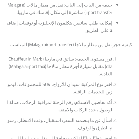
خدمة
من
الباب
إلى
الباب:
نقل
من
مطار
مالاجا
(Malaga
a
transfer)
irport
مباشرة
إلى
مكان
إقامتك
في
ماربيا.
إمكانية
طلب
سائقين
يتكلمون
الإنجليزية
أو
توقفات
إضافي
ة
على
الطريق.
كيفية
حجز
نقل
من
مطار
مالاجا
(Malaga
transfer)
airport
المناسب
قرر
مستوى
الخدمة:
سائق
في
ماربيا
(Chauffeur
Marb
in
ella)
مقابل
سيارة
أجرة
مطار
مالاجا
(Malaga
taxi)
airport
العادية.
اختر
نوع
المركبة:
سيدان
للأزواج،
SUV
للمجموعات،
ليمو
زين
للخدمات
الراقية.
أكد
تفاصيل
الاستلام:
رقم
الرحلة
لمراقبة
الرحلات،
صالة
ا
لوصول،
عدد
الركاب
والأمتعة.
اسأل
عن
ما
يتضمنه
السعر:
استقبال،
وقت
الانتظار،
رسو
م
الطرق
والوقوف.
احجز
ذهابًا
وإيابًا
إذا
كنت
بحاجة
إلى
نقل
من
ماربيا
إلى
م