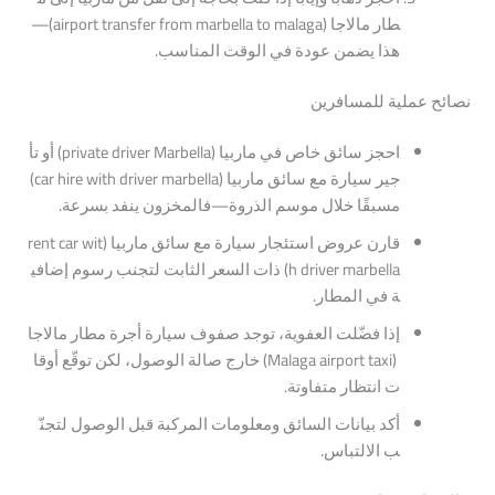
طار
مالاجا
(airport
malaga)
to
marbella
from
transfer
—
هذا
يضمن
عودة
في
الوقت
المناسب.
نصائح
عملية
للمسافرين
احجز
سائق
خاص
في
ماربيا
(private
Marbella)
driver
أو
تأ
جير
سيارة
مع
سائق
ماربيا
(car
marbella)
driver
with
hire
مسبقًا
خلال
موسم
الذروة—فالمخزون
ينفد
بسرعة.
قارن
عروض
استئجار
سيارة
مع
سائق
ماربيا
(rent
wit
car
marbella)
driver
h
ذات
السعر
الثابت
لتجنب
رسوم
إضافي
ة
في
المطار.
إذا
فضّلت
العفوية،
توجد
صفوف
سيارة
أجرة
مطار
مالاجا
(Malaga
taxi)
airport
خارج
صالة
الوصول،
لكن
توقّع
أوقا
ت
انتظار
متفاوتة.
أكد
بيانات
السائق
ومعلومات
المركبة
قبل
الوصول
لتجنّ
ب
الالتباس.