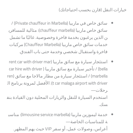
خيارات
النقل
(قارن
بحسب
احتياجاتك)
سائق
خاص
في
ماربيا
(Private
Marbella)
in
chauffeur
/
سائق
خاص
ماربيا
(chauffeur
marbella)
:
مثالية
للمسافري
ن
الذين
يرغبون
بخدمة
فاخرة
وخصوصية.
غالبًا
ما
تشمل
خدمات
سائق
خاص
ماربيا
(Chauffeur
Marbella)
مركبات
فاخرة
واستقبال
شخصي
وخدمة
حتى
باب
الفندق.
استئجار
سيارة
مع
سائق
ماربيا
(rent
mar
driver
with
car
bella)
/
تأجير
سيارة
مع
سائق
ماربيا
(car
driver
with
hire
marbella)
/
استئجار
سيارة
من
مطار
مالاجا
مع
سائق
(ren
driver)
with
airport
malaga
car
t
:
الأفضل
لمرونة
برنامج
ال
رحلات—
استخدم
السيارة
للنقل
والزيارات
المحلية
دون
القيادة
بنف
سك.
خدمة
ليموزين
ماربيا
(limousine
marbella)
service
:
مناسب
ة
للمناسبات
الخاصة—
أعراس،
وصولات
عمل،
أو
سفر
VIP
حيث
يهم
المظهر.