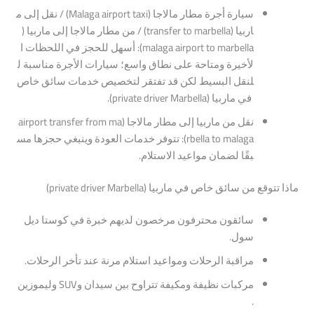
سيارة
أجرة
مطار
مالاجا
(Malaga
taxi)
airport
/
نقل
إلى
م
اربيا
(transfer
marbella)
to
/
من
مطار
مالاجا
إلى
ماربيا
(
marbella)
to
airport
malaga
:
أسهل
للحجز
في
اللحظات
ا
لأخيرة
ومتاحة
على
نطاق
واسع؛
سيارات
الأجرة
مناسبة
ل
لنقل
البسيط
لكن
قد
تفتقر
لتخصيص
خدمات
سائق
خاص
في
ماربيا
(private
Marbella)
driver
.
نقل
من
ماربيا
إلى
مطار
مالاجا
(airport
ma
from
transfer
malaga)
to
rbella
:
تتوفر
خدمات
العودة
وينبغي
حجزها
مس
بقًا
لضمان
مواعيد
الاستلام.
ماذا
تتوقع
من
سائق
خاص
في
ماربيا
(private
Marbella)
driver
سائقون
محترفون
مرخصون
لديهم
خبرة
في
كوستا
ديل
سول.
مراقبة
الرحلات
ومواعيد
استلام
مرنة
عند
تأخر
الرحلات.
مركبات
نظيفة
ومكيفة
تتراوح
بين
سيدان
وSUV
وليموزين
.