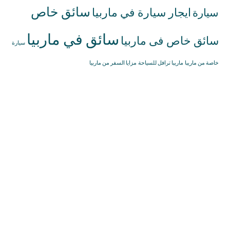
سائق خاص
ايجار سيارة في ماربيا
سيارة
سائق في ماربيا
سائق خاص فى ماربيا
سيارة
خاصة من ماريبا
ماريبا ترافل للسياحة
مزايا السفر من ماربيا
إيجار سيارات
34622372777+
ماربيا
info@marbellatravell.com
إيجار سيارات
مع سائق ماربيا
خدمة توصيل
مطار ملقا
حجوزات