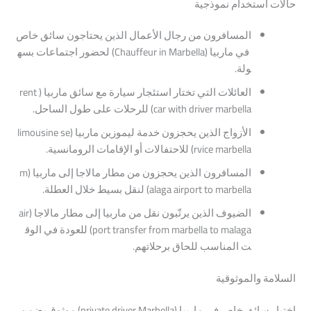
حالات
استخدام
نموذجية
المسافرون
من
رجال
الأعمال
الذين
يحتاجون
سائق
خاص
في
ماربيا
(Chauffeur
Marbella)
in
لحضور
اجتماعات
بسه
ولة.
العائلات
التي
تختار
استئجار
سيارة
مع
سائق
ماربيا
(rent
marbella)
driver
with
car
للرحلات
على
طول
الساحل.
الأزواج
الذين
يحجزون
خدمة
ليموزين
ماربيا
(limousine
se
marbella)
rvice
للاحتفالات
أو
الإقامات
الرومانسية.
المسافرون
الذين
يحجزون
من
مطار
مالاجا
إلى
ماربيا
(m
marbella)
to
airport
alaga
لنقل
بسيط
خلال
العطلة.
الضيوف
الذين
يرتّبون
نقل
من
ماربيا
إلى
مطار
مالاجا
(air
malaga)
to
marbella
from
transfer
port
للعودة
في
الوق
ت
المناسب
للحاق
برحلاتهم.
السلامة
والموثوقية
اختيار
سائق
خاص
في
ماربيا
(private
Marbella)
driver
موثوق
يضمن