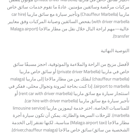
مركبات
مرخّصة
وسائقين
مؤمنين.
عادةً
ما
تقوم
خدمات
سائق
خاص
ماربيا
(Chauffeur
Marbella)
و
تأجير
سيارة
مع
سائق
ماربيا
(car
hire
marbella)
driver
with
بفحص
السائقين
وصيانة
المركبات
وفق
معايير
عالية—مهم
لراحة
البال
خلال
نقل
من
مطار
مالاجا
(Malaga
airport
.
transfer)
التوصية
النهائية
لأفضل
مزيج
من
الراحة
والملاءمة
والموثوقية،
احجز
مسبقًا
سائق
خاص
في
ماربيا
(private
Marbella)
driver
أو
سائق
خاص
ماربيا
(chauffeur
marbella)
لنقلك
من
من
مطار
مالاجا
إلى
ماربيا
(malaga
marbella)
to
airport
.
إذا
كنت
بحاجة
لمرونة
وتجوال
محلي،
ففكر
في
استئجار
سيارة
مع
سائق
ماربيا
(rent
marbella)
driver
with
car
أو
تأجير
سيارة
مع
سائق
ماربيا
(car
marbella)
driver
with
hire
.
للمناسبات
الخاصة،
اختر
خدمة
ليموزين
ماربيا
(limousine
service
marbella)
.
للرحلات
السريعة
والطارئة،
يمكن
أن
تكون
سيارة
أجرة
مطار
مالاجا
(Malaga
taxi)
airport
مناسبة،
لكنها
تفتقر
إلى
الخدمة
الشخصية
من
سائق/سائق
خاص
مالاجا
(driver,chauffeur
malaga)
.