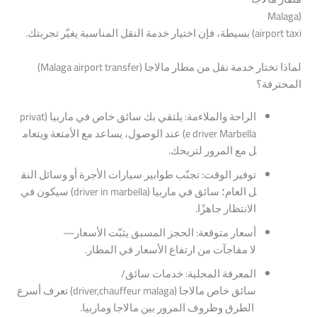
(Malaga
taxi)
airport
بسيطة،
فإن
اختيار
خدمة
النقل
المناسبة
يغيّر
تجربتك.
لماذا
تختار
خدمة
نقل
من
مطار
مالاجا
(Malaga
transfer)
airport
المحترفة؟
الراحة
والملاءمة:
يلتقي
بك
سائق
خاص
في
ماربيا
(privat
Marbella)
driver
e
عند
الوصول،
يساعد
مع
الأمتعة
ويتعام
ل
مع
المرور
لتريحك.
توفير
الوقت:
تجنّب
طوابير
سيارات
الأجرة
أو
وسائل
النق
ل
العام؛
سائق
في
ماربيا
(driver
marbella)
in
سيكون
في
الانتظار
جاهزًا.
أسعار
متوقعة:
الحجز
المسبق
يثبّت
الأسعار—
لا
مفاجآت
من
ارتفاع
الأسعار
في
المطار.
المعرفة
المحلية:
خدمات
سائق/
سائق
خاص
مالاجا
(driver,chauffeur
malaga)
تعرف
أسرع
الطرق
وظروف
المرور
بين
مالاجا
وماربيا.