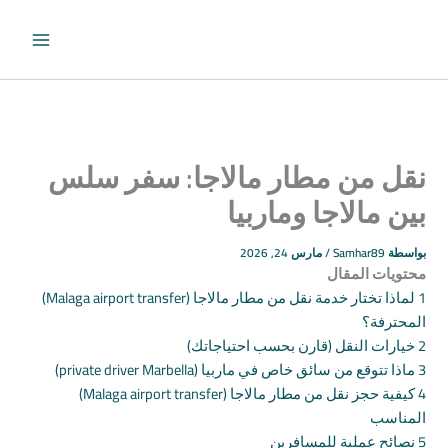
طي
حتوى
نقل من مطار مالاجا: سفر سلس
بين مالاجا وماربيا
بواسطة
Samhar89
/
مارس 24, 2026
محتويات المقال
1
لماذا تختار خدمة نقل من مطار مالاجا (Malaga airport transfer)
المحترفة؟
2
خيارات النقل (قارن بحسب احتياجاتك)
3
ماذا تتوقع من سائق خاص في ماربيا (private driver Marbella)
4
كيفية حجز نقل من مطار مالاجا (Malaga airport transfer)
المناسب
5
نصائح عملية للمسافرين