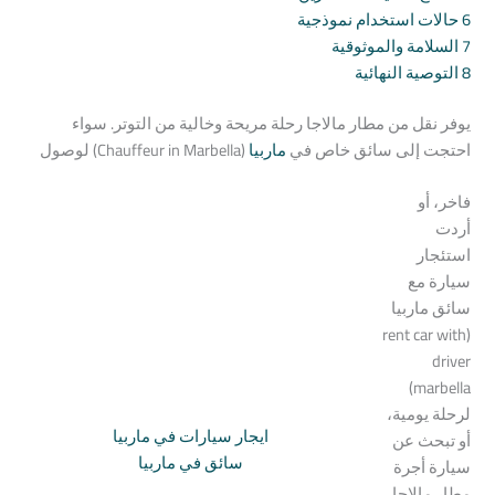
6
حالات استخدام نموذجية
7
السلامة والموثوقية
8
التوصية النهائية
يوفر
نقل
من
مطار
مالاجا
رحلة
مريحة
وخالية
من
التوتر.
سواء
احتجت
إلى
سائق
خاص
في
ماربيا
(Chauffeur
Marbella)
in
لوصول
فاخر،
أو
أردت
استئجار
سيارة
مع
سائق
ماربيا
car
with
(rent
driver
marbella)
لرحلة
يومية،
ايجار سيارات في ماربيا
أو
تبحث
عن
سائق في ماربيا
سيارة
أجرة
مطار
مالاجا