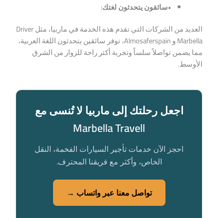
•سائقون يتحدثون لغتك:
العديد من الشركات التي تقدم هذه الخدمة في ماربيا، مثل Driver
Marbella و Almosaferspain، توفر سائقين يتحدثون اللغة العربية،
مما يضمن تواصلاً سلساً وتجربة أكثر راحة للزوار من الشرق
الأوسط.
اجعل رحلتك إلى ماربيا لا تُنسى مع
Marbella Travell
احجز الآن خدمات تأجير السيارات الفخمة، النقل
الخاص، وأكثر مع فريقنا المحترف.
تواصل معنا عبر واتساب →