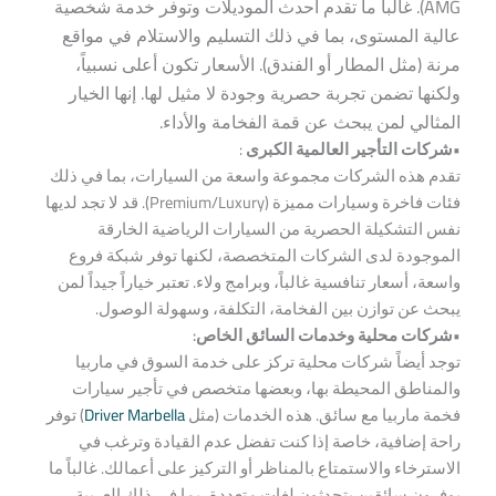
AMG). غالباً ما تقدم أحدث الموديلات وتوفر خدمة شخصية
عالية المستوى، بما في ذلك التسليم والاستلام في مواقع
مرنة (مثل المطار أو الفندق). الأسعار تكون أعلى نسبياً،
ولكنها تضمن تجربة حصرية وجودة لا مثيل لها. إنها الخيار
المثالي لمن يبحث عن قمة الفخامة والأداء.
•شركات التأجير العالمية الكبرى
:
تقدم هذه الشركات مجموعة واسعة من السيارات، بما في ذلك
فئات فاخرة وسيارات مميزة (Premium/Luxury). قد لا تجد لديها
نفس التشكيلة الحصرية من السيارات الرياضية الخارقة
الموجودة لدى الشركات المتخصصة، لكنها توفر شبكة فروع
واسعة، أسعار تنافسية غالباً، وبرامج ولاء. تعتبر خياراً جيداً لمن
يبحث عن توازن بين الفخامة، التكلفة، وسهولة الوصول.
•شركات محلية وخدمات السائق الخاص:
توجد أيضاً شركات محلية تركز على خدمة السوق في ماربيا
والمناطق المحيطة بها، وبعضها متخصص في تأجير سيارات
فخمة ماربيا مع سائق. هذه الخدمات (مثل
Driver Marbella
) توفر
راحة إضافية، خاصة إذا كنت تفضل عدم القيادة وترغب في
الاسترخاء والاستمتاع بالمناظر أو التركيز على أعمالك. غالباً ما
يوفرون سائقين يتحدثون لغات متعددة، بما في ذلك العربية.