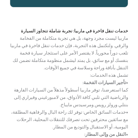
خدمات تنقل فاخرة في ماربيا: تجربة شاملة تتجاوز السيارة
ماربيا ليست مجرد وجهة، بل هي تجربة متكاملة من الفخامة
والرقي. ولتكتمل هذه التجربة، فإن خدمات تنقل فاخرة في ماربيا
تلعب دوراً محورياً. لا يقتصر الأمر على استئجار سيارة فخمة
بنفسك أو مع سائق، بل يمتد ليشمل منظومة متكاملة تضمن لك
التنقل بأناقة وراحة وسلاسة في جميع الأوقات.
تشمل هذه الخدمات:
•تأجير السيارات الفخمة:
كما استعرضنا، توفر ماربيا أسطولاً مذهلاً من السيارات الفارهة
والرياضية التي تلبي كافة الأذواق، من لامبورغيني وفيراري إلى
بنتلي ورولز رويس ومرسيدس مايباخ.
•خدمات السائق الخاص: توفر لك راحة البال والرفاهية المطلقة،
مع سائقين محترفين تحت تصرفك للتنقلات المحلية، الرحلات
اليومية، أو الاستقبال والتوديع من المطار.
•النقل من وإلى المطار: