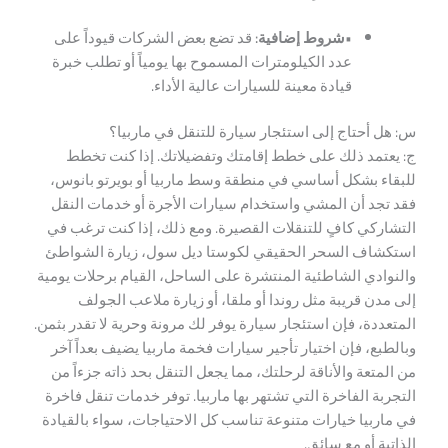
•
شروط إضافية:
قد تضع بعض الشركات قيوداً على
عدد الكيلومترات المسموح بها يومياً أو تطلب خبرة
قيادة معينة للسيارات عالية الأداء.
س: هل أحتاج إلى استئجار سيارة للتنقل في ماربيا؟
ج: يعتمد ذلك على خطط إقامتك وتفضيلاتك. إذا كنت تخطط
للبقاء بشكل أساسي في منطقة وسط ماربيا أو بويرتو بانوس،
فقد تجد أن المشي واستخدام سيارات الأجرة أو خدمات النقل
التشاركي كافٍ للتنقلات القصيرة. ومع ذلك، إذا كنت ترغب في
استكشاف السحر الحقيقي لكوستا ديل سول، زيارة الشواطئ
والنوادي الشاطئية المنتشرة على الساحل، القيام برحلات يومية
إلى مدن قريبة مثل روندا أو ملقا، أو زيارة ملاعب الجولف
المتعددة، فإن استئجار سيارة يوفر لك مرونة وحرية لا تقدر بثمن.
وبالطبع، فإن اختيار تأجير سيارات فخمة ماربيا يضيف بعداً آخر
من المتعة والأناقة لرحلتك، مما يجعل التنقل بحد ذاته جزءاً من
التجربة الفاخرة التي تشتهر بها ماربيا. توفر خدمات تنقل فاخرة
في ماربيا خيارات متنوعة تناسب كل الاحتياجات، سواء بالقيادة
الذاتية أو مع سائق.