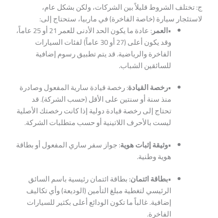
ج: تختلف الشروط قليلاً بين الشركات، ولكن بشكل عام،
لاستئجار سيارة (خاصة الفاخرة) في ماربيا، ستحتاج إلى:
•
العمر
: عادة ما يكون الحد الأدنى للعمر 21 أو 25 عاماً،
وقد يكون أعلى (27 أو 30 عاماً) لفئات السيارات
الفاخرة والرياضية. قد يتم تطبيق رسوم إضافية
للسائقين الشباب.
•رخصة القيادة
: رخصة قيادة سارية المفعول وصادرة
منذ سنة أو سنتين على الأقل (حسب الشركة). قد
تحتاج إلى رخصة قيادة دولية إذا كانت رخصتك الأصلية
ليست بالأحرف اللاتينية أو حسب متطلبات الشركة.
•
وثيقة إثبات هوية
: جواز سفر ساري المفعول أو بطاقة
هوية وطنية.
•
بطاقة ائتمان:
بطاقة ائتمان رئيسية باسم السائق
الرئيسي لتغطية مبلغ التأمين (الوديعة) وأي تكاليف
إضافية. غالباً ما تكون الودائع أعلى بكثير للسيارات
الفاخرة.