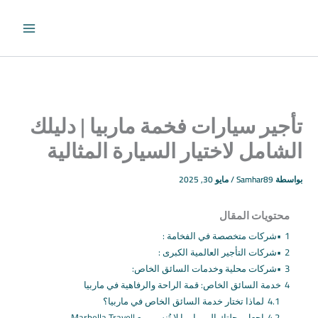
طي
حتوى
تأجير سيارات فخمة ماربيا | دليلك
الشامل لاختيار السيارة المثالية
بواسطة
Samhar89
/
مايو 30, 2025
محتويات المقال
1
•شركات متخصصة في الفخامة :
2
•شركات التأجير العالمية الكبرى :
3
•شركات محلية وخدمات السائق الخاص:
4
خدمة السائق الخاص: قمة الراحة والرفاهية في ماربيا
4.1
لماذا تختار خدمة السائق الخاص في ماربيا؟
4.2
اجعل رحلتك إلى ماربيا لا تُنسى مع Marbella Travell