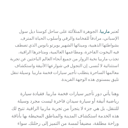
تُعتبر
ماربيا
، الجوهرة المتلألئة على ساحل كوستا ديل سول
الإسباني، مرادفاً للفخامة والرقي وأسلوب الحياة المترف.
بشواطئها الذهبية، ومينائها الشهير بويرتو بانوس الذي تصطف
فيه اليخوت الفاخرة، ومطاعمها العالمية، ومتاجرها الراقية،
تجذب ماربيا نخبة الزوار من جميع أنحاء العالم الباحثين عن تجربة
استثنائية لا تُنسى. إن التجول في شوارعها الأنيقة واستكشاف
معالمها الساحرة يتطلب تأجير سيارات فخمة ماربيا وسيلة تنقل
تليق بمستوى هذه الوجهة الفريدة.
وهنا يأتي دور تأجير سيارات فخمة ماربيا. فقيادة سيارة
رياضية أنيقة أو سيارة سيدان فاخرة ليست مجرد وسيلة
للتنقل، بل هي جزء لا يتجزأ من تجربة ماربيا الراقية. تتيح لك
هذه الخدمة استكشاف المدينة والمناطق المحيطة بها بأناقة
وراحة مطلقة، مضيفاً لمسة من التميز إلى رحلتك. سواء