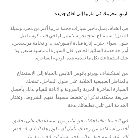
ارتقِ بتجربتك في ماربيا إلى آفاق جديدة
في الختام، يمثل تأجير سيارات فخمة ماربيا أكثر من مجرد وسيلة
للتنقل؛ إنه مفتاح لفتح تجربة لا مثيل لها في قلب كوستا ديل
سول. سواء اخترت إثارة قيادة لامبورغيني، أو فخامة مرسيدس،
أو راحة خدمة السائق الخاص، فإن السيارة المناسبة ستعزز بلا
شك استمتاعك بكل ما تقدمه هذه الوجهة الساحرة.
من استكشاف بويرتو بانوس النابض بالحياة إلى الاستمتاع
بالمناظر الطبيعية الخلابة على طول الساحل، تمنحك
السيارة الفاخرة الحرية والمرونة والأناقة للقيام بذلك بأفضل
طريقة ممكنة. تذكر أن تخطط مسبقاً، تفهم الشروط، وتختار
الخدمة التي تلبي تطلعاتك بدقة
في Marbella Travell، نحن ملتزمون بمساعدتك على تحقيق
أقصى استفادة من رحلتك. نأمل أن يكون هذا الدليل قد قدم
لك رؤى قيمة حول عالم تأجير سيارات فخمة ماربيا