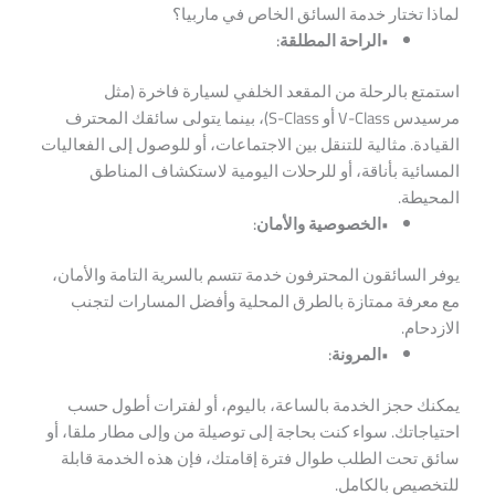
لماذا تختار خدمة السائق الخاص في ماربيا؟
•الراحة المطلقة:
استمتع بالرحلة من المقعد الخلفي لسيارة فاخرة (مثل
مرسيدس V-Class أو S-Class)، بينما يتولى سائقك المحترف
القيادة. مثالية للتنقل بين الاجتماعات، أو للوصول إلى الفعاليات
المسائية بأناقة، أو للرحلات اليومية لاستكشاف المناطق
المحيطة.
•الخصوصية والأمان:
يوفر السائقون المحترفون خدمة تتسم بالسرية التامة والأمان،
مع معرفة ممتازة بالطرق المحلية وأفضل المسارات لتجنب
الازدحام.
•المرونة:
يمكنك حجز الخدمة بالساعة، باليوم، أو لفترات أطول حسب
احتياجاتك. سواء كنت بحاجة إلى توصيلة من وإلى مطار ملقا، أو
سائق تحت الطلب طوال فترة إقامتك، فإن هذه الخدمة قابلة
للتخصيص بالكامل.