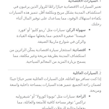
1.
السيارات الاقتصادية
تعتبر السيارات الاقتصادية خيارًا رائعًا للزوار الذين يرغبون في
استكشاف المدينة بشكل مريح وبتكلفة أقل. تتميز هذه السيارات
بكفاءة استهلاك الوقود، مما يساعدك على توفير المال أثناء
رحلتك.
سهولة الركن:
سيارات مثل “رينو كليو” أو “فورد
فييستا” صغيرة الحجم، مما يجعلها سهلة القيادة
والركن في شوارع ماربيلا الضيقة.
اقتصادية:
استئجار سيارة اقتصادية يمكّن الزائرين من
استكشاف المدينة بطريقة مريحة وغير مكلفة، مما
يسمح بزيارة المزيد من المعالم السياحية.
2.
السيارات العائلية
إذا كنت تسافر مع العائلة، فإن السيارات العائلية تعتبر خيارًا جيدًا
لضمان راحة الجميع. تتميز هذه السيارات بمساحة داخلية واسعة
ومريحة.
الراحة:
سيارات مثل “تويوتا كورولا” أو “شيفروليه
تراكس” توفر مساحة كافية للأمتعة والعائلة، مما
يجعلها مثالية للرحلات الطويلة.