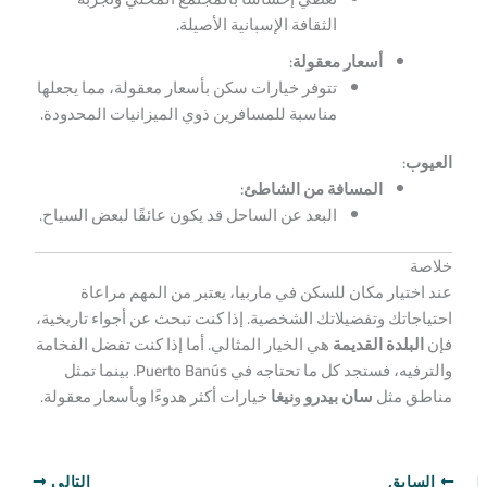
الثقافة الإسبانية الأصيلة.
أسعار معقولة:
تتوفر خيارات سكن بأسعار معقولة، مما يجعلها
مناسبة للمسافرين ذوي الميزانيات المحدودة.
العيوب:
المسافة من الشاطئ:
البعد عن الساحل قد يكون عائقًا لبعض السياح.
خلاصة
عند اختيار مكان للسكن في ماربيا، يعتبر من المهم مراعاة
احتياجاتك وتفضيلاتك الشخصية. إذا كنت تبحث عن أجواء تاريخية،
فإن
البلدة القديمة
هي الخيار المثالي. أما إذا كنت تفضل الفخامة
والترفيه، فستجد كل ما تحتاجه في
Puerto Banús
. بينما تمثل
مناطق مثل
سان بيدرو
و
نيغا
خيارات أكثر هدوءًا وبأسعار معقولة.
السابق
التالي