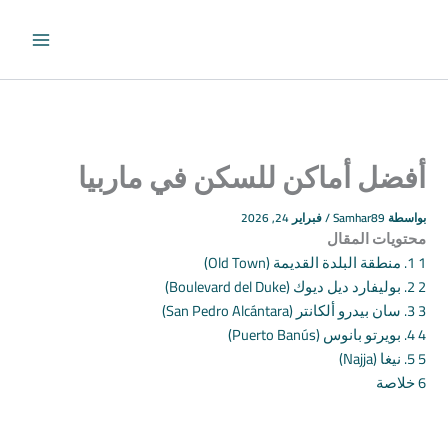
طي
حتوى
أفضل أماكن للسكن في ماربيا
بواسطة
Samhar89
/
فبراير 24, 2026
محتويات المقال
1
1. منطقة البلدة القديمة (Old Town)
2
2. بوليفارد ديل ديوك (Boulevard del Duke)
3
3. سان بيدرو ألكانتر (San Pedro Alcántara)
4
4. بويرتو بانوس (Puerto Banús)
5
5. نيغا (Najja)
6
خلاصة